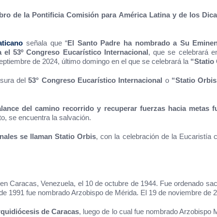
ro de la Pontificia Comisión para América Latina y de los Dicast
aticano
señala que “
El Santo Padre ha nombrado a Su Eminenc
el 53º Congreso Eucarístico Internacional
, que se celebrará e
eptiembre de 2024, último domingo en el que se celebrará la
“Statio
usura del
53° Congreso Eucarístico Internacional
o
“Statio Orbi
ance del camino recorrido y recuperar fuerzas hacia metas fut
to, se encuentra la salvación.
nales se llaman Statio Orbis
, con la celebración de la Eucaristía
en Caracas, Venezuela, el 10 de octubre de 1944. Fue ordenado sacerd
 de 1991 fue nombrado Arzobispo de Mérida. El 19 de noviembre de 
quidiócesis de Caracas
, luego de lo cual fue nombrado Arzobispo M