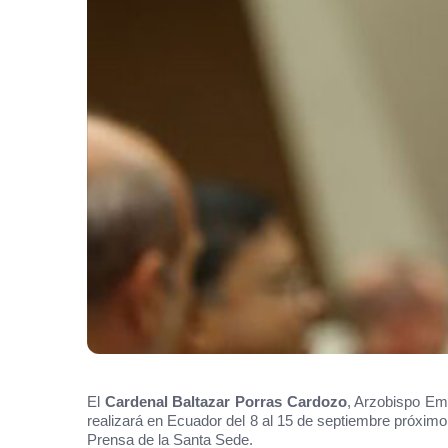
El
Cardenal Baltazar Porras Cardozo
, Arzobispo Em
realizará en Ecuador del 8 al 15 de septiembre próximo
Prensa de la Santa Sede.