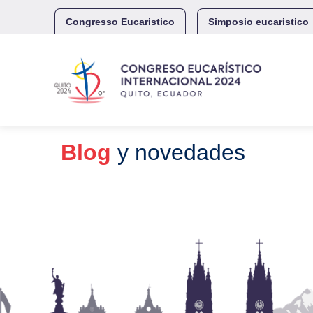
Skip
to
Congresso Eucaristico
Simposio eucaristico
content
Blog
y novedades