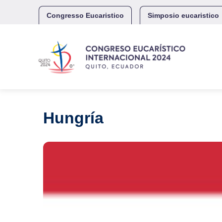
Skip
to
Congresso Eucaristico
Simposio eucaristico
content
Hungría