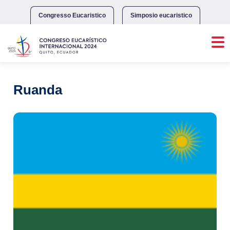
Skip
to
Congresso Eucaristico
Simposio eucaristico
content
Ruanda