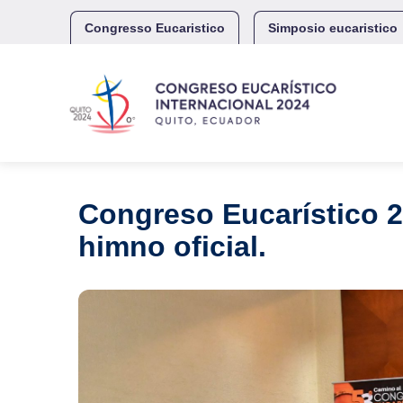
Skip
to
Congresso Eucaristico
Simposio eucaristico
content
Congreso Eucarístico 20
himno oficial.