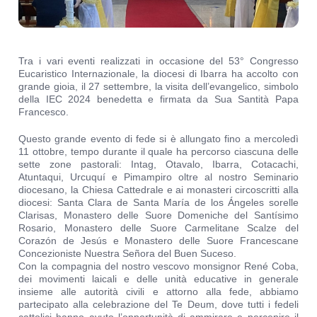
Tra i vari eventi realizzati in occasione del 53° Congresso
Eucaristico Internazionale, la diocesi di Ibarra ha accolto con
grande gioia, il 27 settembre, la visita dell’evangelico, simbolo
della IEC 2024 benedetta e firmata da Sua Santità Papa
Francesco.
Questo grande evento di fede si è allungato fino a mercoledì
11 ottobre, tempo durante il quale ha percorso ciascuna delle
sette zone pastorali: Intag, Otavalo, Ibarra, Cotacachi,
Atuntaqui, Urcuquí e Pimampiro oltre al nostro Seminario
diocesano, la Chiesa Cattedrale e ai monasteri circoscritti alla
diocesi: Santa Clara de Santa María de los Ángeles sorelle
Clarisas, Monastero delle Suore Domeniche del Santísimo
Rosario, Monastero delle Suore Carmelitane Scalze del
Corazón de Jesús e Monastero delle Suore Francescane
Concezioniste Nuestra Señora del Buen Suceso.
Con la compagnia del nostro vescovo monsignor René Coba,
dei movimenti laicali e delle unità educative in generale
insieme alle autorità civili e attorno alla fede, abbiamo
partecipato alla celebrazione del Te Deum, dove tutti i fedeli