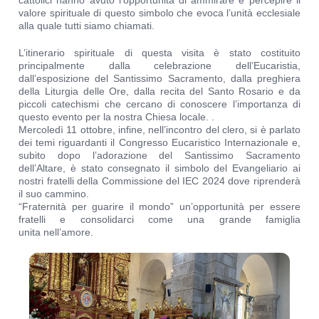
cattolici hanno avuto l’opportunità di ammirare e percepire il
valore spirituale di questo simbolo che evoca l’unità ecclesiale
alla quale tutti siamo chiamati.
L’itinerario spirituale di questa visita è stato costituito
principalmente dalla celebrazione dell’Eucaristia,
dall’esposizione del Santissimo Sacramento, dalla preghiera
della Liturgia delle Ore, dalla recita del Santo Rosario e da
piccoli catechismi che cercano di conoscere l’importanza di
questo evento per la nostra Chiesa locale. .
Mercoledì 11 ottobre, infine, nell’incontro del clero, si è parlato
dei temi riguardanti il ​​Congresso Eucaristico Internazionale e,
subito dopo l’adorazione del Santissimo Sacramento
dell’Altare, è stato consegnato il simbolo del Evangeliario ai
nostri fratelli della Commissione del IEC 2024 dove riprenderà
il suo cammino.
“Fraternità per guarire il mondo” un’opportunità per essere
fratelli e consolidarci come una grande famiglia
unita nell’amore.