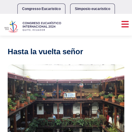
Skip
to
Congresso Eucaristico
Simposio eucaristico
content
Hasta la vuelta señor