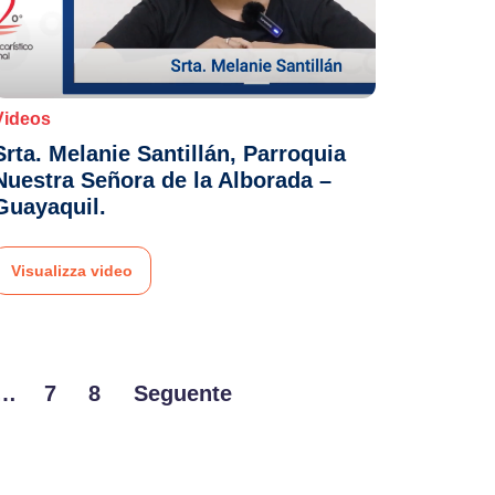
Videos
Srta. Melanie Santillán, Parroquia
Nuestra Señora de la Alborada –
Guayaquil.
Visualizza video
…
7
8
Seguente