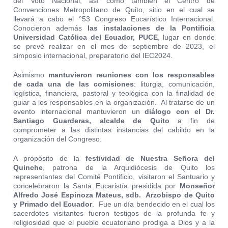
del Voto Nacional; así como también el Centro de
Convenciones Metropolitano de Quito, sitio en el cual se
llevará a cabo el °53 Congreso Eucarístico Internacional.
Conocieron además
las
instalaciones de la Pontificia
Universidad Católica del Ecuador, PUCE
, lugar en donde
se prevé realizar en el mes de septiembre de 2023, el
simposio internacional, preparatorio del IEC2024.
Asimismo
mantuvieron reuniones con los responsables
de cada una de las comisiones
: liturgia, comunicación,
logística, financiera, pastoral y teológica con la finalidad de
guiar a los responsables en la organización. Al tratarse de un
evento internacional mantuvieron un
diálogo con el Dr.
Santiago Guarderas, alcalde de Quito
a fin de
comprometer a las distintas instancias del cabildo en la
organización del Congreso.
A propósito de la
festividad de Nuestra Señora del
Quinche
, patrona de la Arquidiócesis de Quito los
representantes del Comité Pontificio, visitaron el Santuario y
concelebraron la Santa Eucaristía presidida por
Monseñor
Alfredo José Espinoza Mateus, sdb. Arzobispo de Quito
y Primado del Ecuador
. Fue un día bendecido en el cual los
sacerdotes visitantes fueron testigos de la profunda fe y
religiosidad que el pueblo ecuatoriano prodiga a Dios y a la