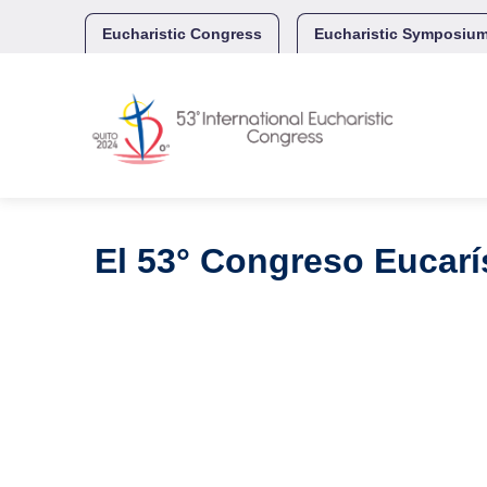
Skip
to
Eucharistic Congress
Eucharistic Symposiu
content
El 53° Congreso Eucarís