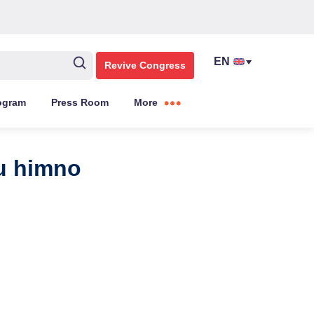
Revive Congress
ogram
Press Room
More
su himno