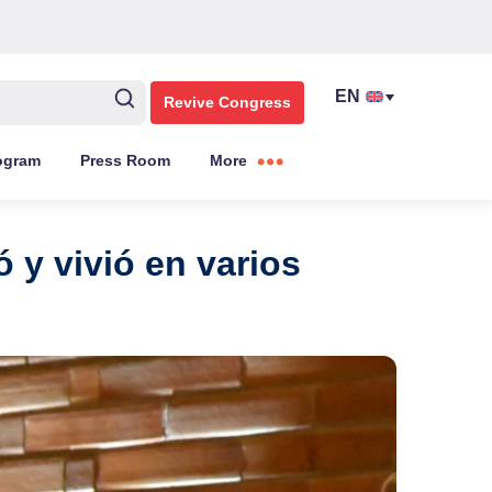
Revive Congress
ogram
Press Room
More
 y vivió en varios