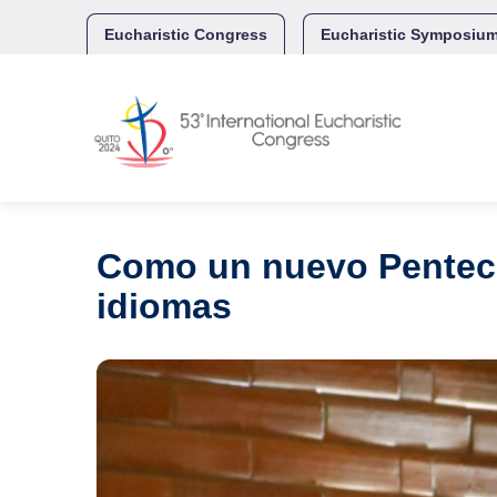
Skip
to
Eucharistic Congress
Eucharistic Symposiu
content
Como un nuevo Pentecost
idiomas