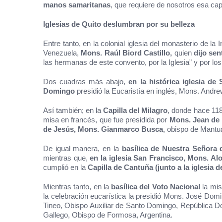
manos samaritanas
, que requiere de nosotros esa cap
Iglesias de Quito deslumbran por su belleza
Entre tanto, en la colonial iglesia del monasterio de 
Venezuela,
Mons. Raúl Biord Castillo,
quien
dijo sen
las hermanas de este convento, por la Iglesia” y por lo
Dos cuadras más abajo,
en la histórica iglesia d
Domingo
presidió la Eucaristía en inglés, Mons. And
Así también; en la
Capilla del Milagro
, donde hace 118
misa en francés, que fue presidida por
Mons. Jean de 
de Jesús, Mons. Gianmarco Busca
, obispo de Mantua,
De igual manera, en la
basílica de Nuestra Señora
mientras que,
en la iglesia San Francisco, Mons. Al
cumplió en la
Capilla de Cantuña (junto a la iglesia 
Mientras tanto, en la
basílica del Voto Nacional
la mis
la celebración eucarística la presidió Mons. José Dom
Tineo, Obispo Auxiliar de Santo Domingo, República D
Gallego, Obispo de Formosa, Argentina.