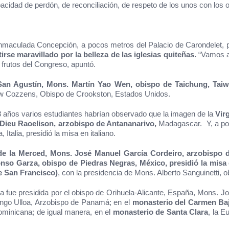
acidad de perdón, de reconciliación, de respeto de los unos con los o
la Inmaculada Concepción, a pocos metros del Palacio de Carondelet, 
tirse maravillado por la belleza de las iglesias quiteñas.
“Vamos a 
s frutos del Congreso, apuntó.
e San Agustín, Mons. Martín Yao Wen, obispo de Taichung, Tai
rew Cozzens, Obispo de Crookston, Estados Unidos.
 años varios estudiantes habrían observado que la imagen de la
Vir
Dieu Raoelison, arzobispo de Antananarivo,
Madagascar. Y, a po
 Italia, presidió la misa en italiano.
 de la Merced, Mons. José Manuel García Cordeiro, arzobispo 
onso Garza, obispo de Piedras Negras, México, presidió la misa
de San Francisco)
, con la presidencia de Mons. Alberto Sanguinetti,
a fue presidida por el obispo de Orihuela-Alicante, España, Mons. Jo
ingo Ulloa, Arzobispo de Panamá; en el
monasterio del Carmen Ba
ominicana; de igual manera, en el
monasterio de Santa Clara
, la E