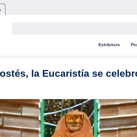
m
Buscar:
Exhibitors
Pr
és, la Eucaristía se celebró