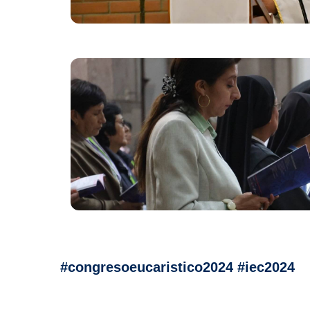
#congresoeucaristico2024 #iec2024