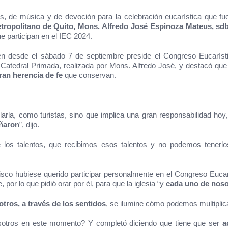
es, de música y de devoción para la celebración eucarística que fu
tropolitano de Quito, Mons. Alfredo José Espinoza Mateus, sd
e participan en el IEC 2024.
ien desde el sábado 7 de septiembre preside el Congreso Eucarís
 la Catedral Primada, realizada por Mons. Alfredo José, y destacó qu
gran herencia de fe
que conservan.
arla, como turistas, sino que implica una gran responsabilidad hoy
eñaron
”, dijo.
los talentos, que recibimos esos talentos y no podemos tenerlo
sco hubiese querido participar personalmente en el Congreso Eucarís
 por lo que pidió orar por él, para que la iglesia “y
cada uno de noso
tros, a través de los sentidos
, se ilumine cómo podemos multiplic
osotros en este momento? Y completó diciendo que tiene que ser
a