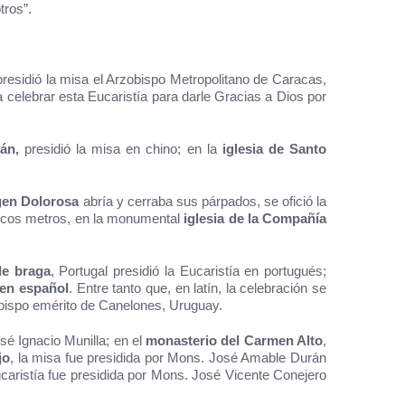
tros”.
presidió la misa el Arzobispo Metropolitano de Caracas,
celebrar esta Eucaristía para darle Gracias a Dios por
wán,
presidió la misa en chino; en la
iglesia de Santo
gen Dolorosa
abría y cerraba sus párpados, se ofició la
cos metros, en la monumental
iglesia de la Compañía
de braga
, Portugal presidió la Eucaristía en portugués;
 en español
. Entre tanto que, en latín, la celebración se
 obispo emérito de Canelones, Uruguay.
sé Ignacio Munilla; en el
monasterio del Carmen Alto
,
jo
, la misa fue presidida por Mons. José Amable Durán
ucaristía fue presidida por Mons. José Vicente Conejero