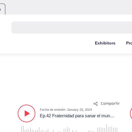
m
Buscar:
Exhibitors
Pr
Fecha de emisión: January 25, 2024
Ep.42 Fraternidad para sanar el mundo: Avances en las comisiones logística y musical rumbo al iec 2024