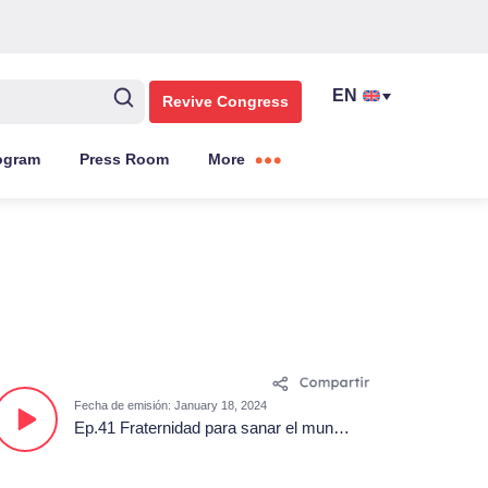
Revive Congress
ogram
Press Room
More
Fecha de emisión: January 18, 2024
Ep.41 Fraternidad para sanar el mundo: Educar para un futuro sostenible, Conclusiones del XXVIII CIEC – República Dominicana 2024.