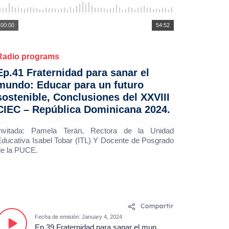
00:00
54:52
Radio programs
Ep.41 Fraternidad para sanar el
mundo: Educar para un futuro
sostenible, Conclusiones del XXVIII
CIEC – República Dominicana 2024.
Invitada: Pamela Terán, Rectora de la Unidad
ducativa Isabel Tobar (ITL) Y Docente de Posgrado
de la PUCE.
Fecha de emisión: January 4, 2024
Ep.39 Fraternidad para sanar el mundo: 2024 año del 53° Congreso Eucarístico Internacional