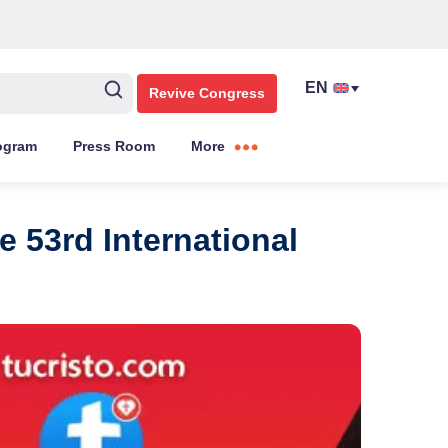
Revive Congress
ogram
Press Room
More
e 53rd International