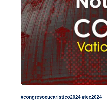
#congresoeucaristico2024 #iec2024