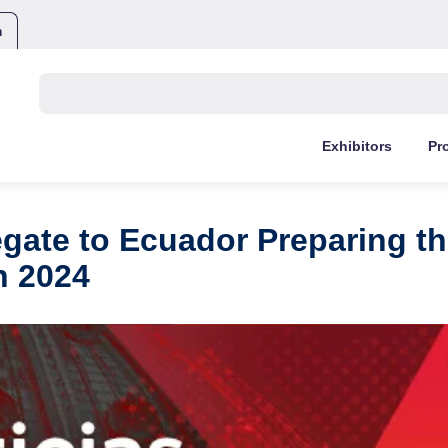
m
Buscar:
Exhibitors
Pr
legate to Ecuador Preparing th
n 2024