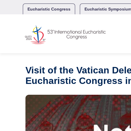
Skip
to
Eucharistic Congress
Eucharistic Symposiu
content
Visit of the Vatican De
Eucharistic Congress i