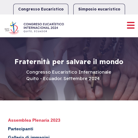
Skip
to
Congresso Eucaristico
Simposio eucaristico
content
Fraternità per salvare il mondo
Congresso Eucaristico Internazionale
Quito - Ecuador. Settembre 2024
Assemblea Plenaria 2023
Partecipanti
Galleria di immagini