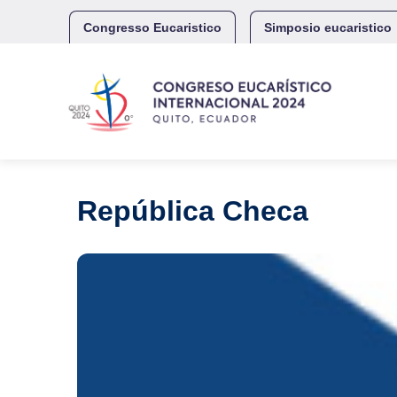
Skip
to
Congresso Eucaristico
Simposio eucaristico
content
República Checa