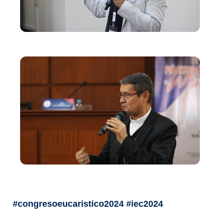
#congresoeucaristico2024 #iec2024