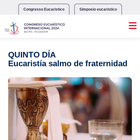
Skip
to
Congresso Eucaristico
Simposio eucaristico
content
QUINTO DÍA
Eucaristía salmo de fraternidad