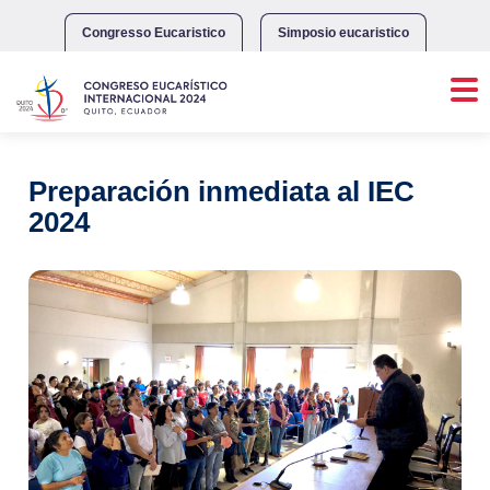
Skip
to
Congresso Eucaristico
Simposio eucaristico
content
Preparación inmediata al IEC
2024