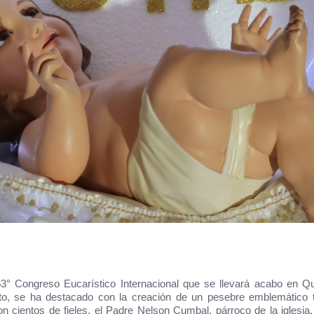
53° Congreso Eucarístico Internacional que se llevará acabo en Qu
o, se ha destacado con la creación de un pesebre emblemático ti
on cientos de fieles, el Padre Nelson Cumbal, párroco de la iglesia, 