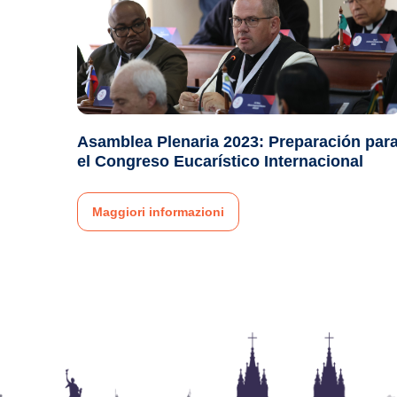
Asamblea Plenaria 2023: Preparación par
el Congreso Eucarístico Internacional
Maggiori informazioni