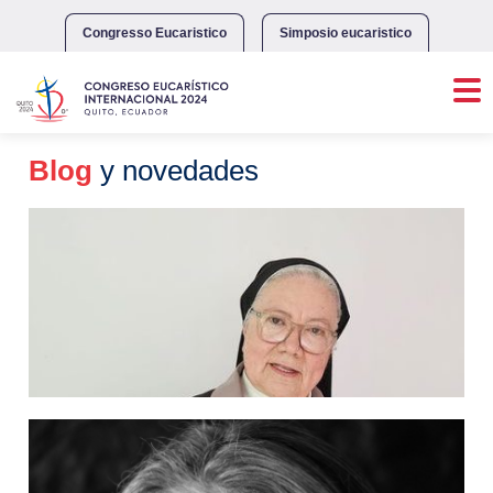
Skip
to
Congresso Eucaristico
Simposio eucaristico
content
Blog
y novedades