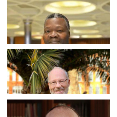
Pablo Martínez
Cardenal Mauro Gambetti, OFMConv
Ampliar información
Ampliar información
Hna. Daniela Cannavina, HCMR
Ampliar información
Monseñor Bienvenu Manamika
Ampliar información