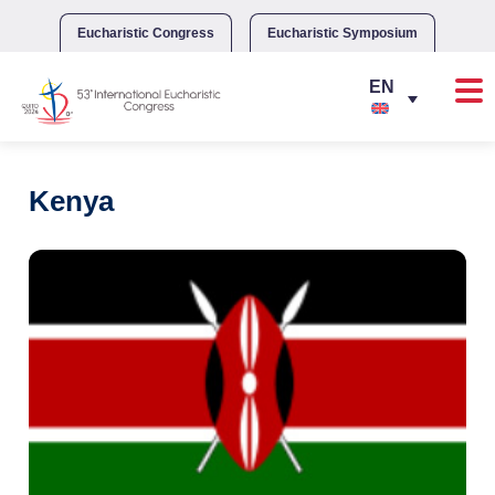
Skip
to
Eucharistic Congress
Eucharistic Symposium
content
Kenya