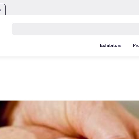
m
Buscar:
Exhibitors
Pr