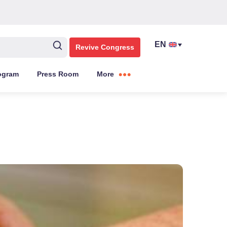
Revive Congress
ogram
Press Room
More