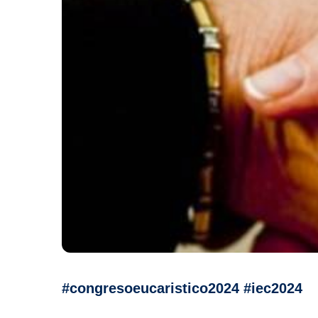
#congresoeucaristico2024 #iec2024