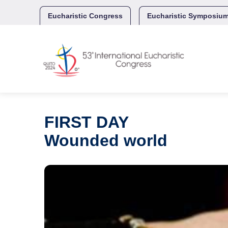
Skip
to
Eucharistic Congress
Eucharistic Symposiu
content
FIRST DAY
Wounded world