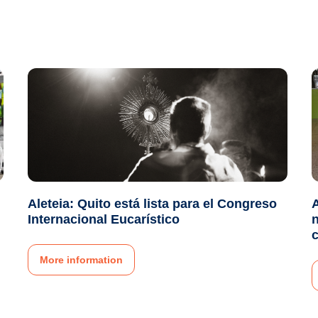
Aleteia: Quito está lista para el Congreso
A
Internacional Eucarístico
n
More information