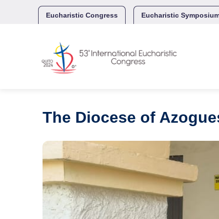
Skip
to
Eucharistic Congress
Eucharistic Symposiu
content
The Diocese of Azogue