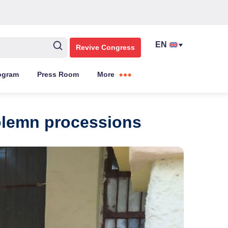
Revive Congress
ogram
Press Room
More
olemn processions