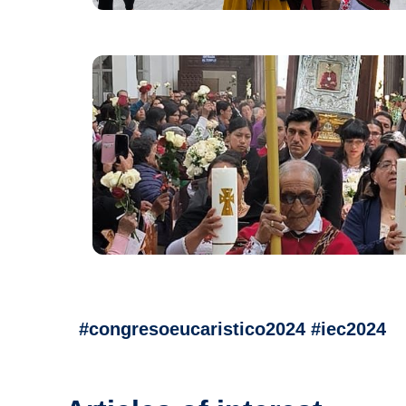
#congresoeucaristico2024 #iec2024