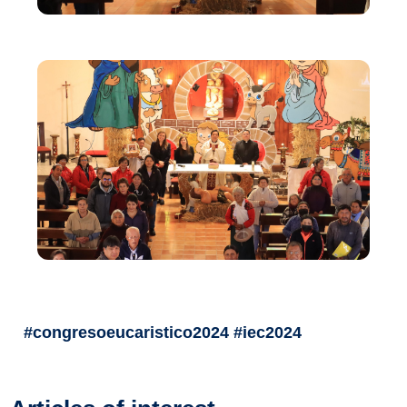
#congresoeucaristico2024 #iec2024