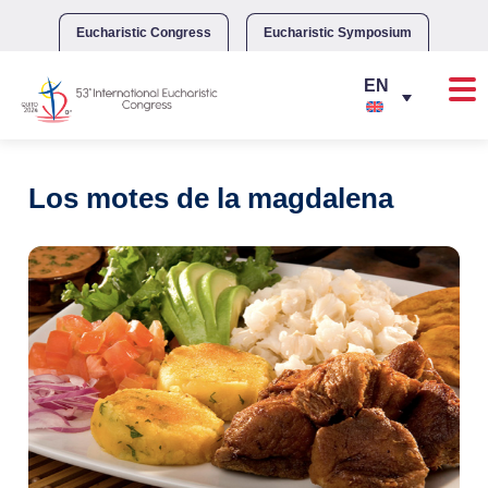
Skip
to
Eucharistic Congress
Eucharistic Symposium
content
Los motes de la magdalena