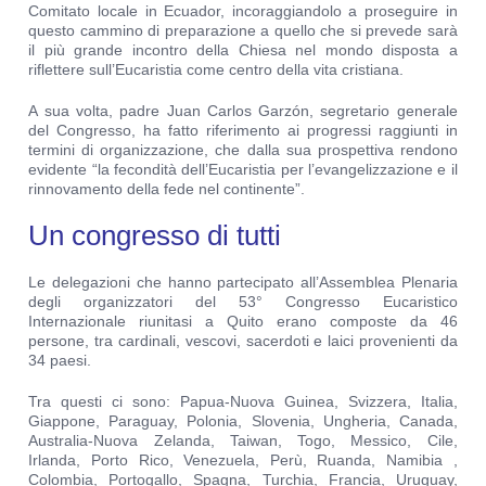
Comitato locale in Ecuador, incoraggiandolo a proseguire in
questo cammino di preparazione a quello che si prevede sarà
il più grande incontro della Chiesa nel mondo disposta a
riflettere sull’Eucaristia come centro della vita cristiana.
A sua volta, padre Juan Carlos Garzón, segretario generale
del Congresso, ha fatto riferimento ai progressi raggiunti in
termini di organizzazione, che dalla sua prospettiva rendono
evidente “la fecondità dell’Eucaristia per l’evangelizzazione e il
rinnovamento della fede nel continente”.
Un congresso di tutti
Le delegazioni che hanno partecipato all’Assemblea Plenaria
degli organizzatori del 53° Congresso Eucaristico
Internazionale riunitasi a Quito erano composte da 46
persone, tra cardinali, vescovi, sacerdoti e laici provenienti da
34 paesi.
Tra questi ci sono: Papua-Nuova Guinea, Svizzera, Italia,
Giappone, Paraguay, Polonia, Slovenia, Ungheria, Canada,
Australia-Nuova Zelanda, Taiwan, Togo, Messico, Cile,
Irlanda, Porto Rico, Venezuela, Perù, Ruanda, Namibia ,
Colombia, Portogallo, Spagna, Turchia, Francia, Uruguay,