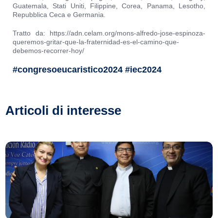
Guatemala, Stati Uniti, Filippine, Corea, Panama, Lesotho,
Repubblica Ceca e Germania.
Tratto da: https://adn.celam.org/mons-alfredo-jose-espinoza-
queremos-gritar-que-la-fraternidad-es-el-camino-que-
debemos-recorrer-hoy/
#congresoeucaristico2024 #iec2024
Articoli di interesse