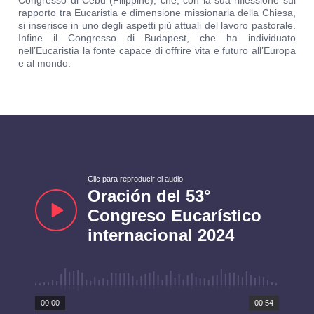
Congresso di Cebu (Filippine), che, con la sua riflessione sul
rapporto tra Eucaristia e dimensione missionaria della Chiesa,
si inserisce in uno degli aspetti più attuali del lavoro pastorale.
Infine il Congresso di Budapest, che ha individuato
nell’Eucaristia la fonte capace di offrire vita e futuro all’Europa
e al mondo.
Clic para reproducir el audio
Oración del 53°
Congreso Eucarístico
internacional 2024
00:00
00:54