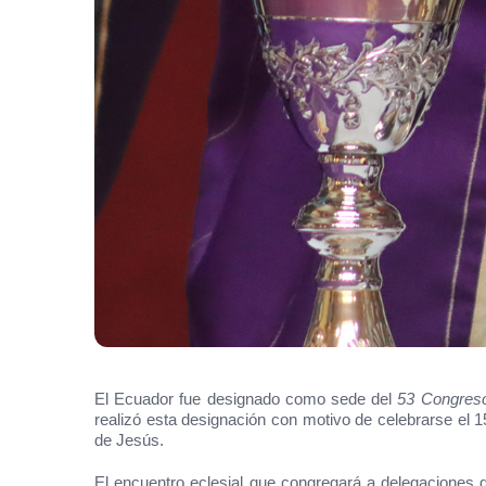
El Ecuador fue designado como sede del
53 Congreso
realizó esta designación con motivo de celebrarse el
de Jesús.
El encuentro eclesial que congregará a delegaciones de