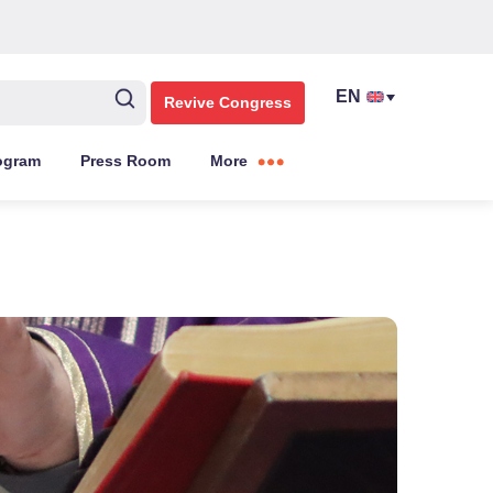
Revive Congress
ogram
Press Room
More