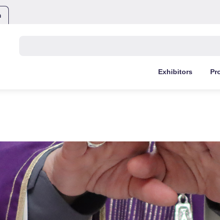
m
Buscar:
Exhibitors
Pr