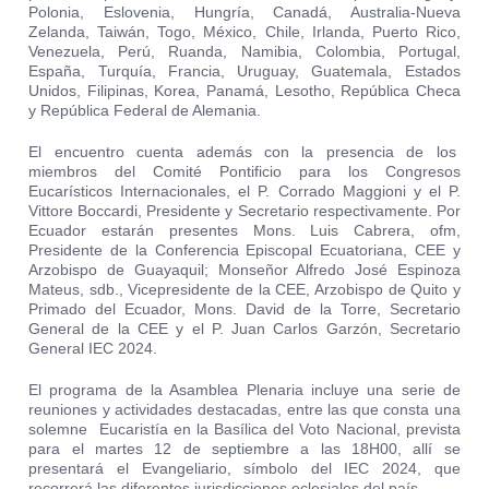
Polonia, Eslovenia, Hungría, Canadá, Australia-Nueva
Zelanda, Taiwán, Togo, México, Chile, Irlanda, Puerto Rico,
Venezuela, Perú, Ruanda, Namibia, Colombia, Portugal,
España, Turquía, Francia, Uruguay, Guatemala, Estados
Unidos, Filipinas, Korea, Panamá, Lesotho, República Checa
y República Federal de Alemania.
El encuentro cuenta además con la presencia de los
miembros del Comité Pontificio para los Congresos
Eucarísticos Internacionales, el P. Corrado Maggioni y el P.
Vittore Boccardi, Presidente y Secretario respectivamente.
Por
Ecuador estarán presentes Mons. Luis Cabrera, ofm,
Presidente de la Conferencia Episcopal Ecuatoriana, CEE y
Arzobispo de Guayaquil; Monseñor Alfredo José Espinoza
Mateus, sdb., Vicepresidente de la CEE, Arzobispo de Quito y
Primado del Ecuador, Mons. David de la Torre, Secretario
General de la CEE y el P. Juan Carlos Garzón, Secretario
General IEC 2024.
El programa de la Asamblea Plenaria incluye una serie de
reuniones y actividades destacadas, entre las que consta una
solemne Eucaristía en la Basílica del Voto Nacional, prevista
para el martes 12 de septiembre a las 18H00, allí se
presentará el Evangeliario, símbolo del IEC 2024, que
recorrerá las diferentes jurisdicciones eclesiales del país.