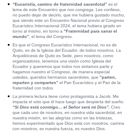
“Eucaristía, camino de fraternidad sacerdotal”
es el
lema de este Encuentro que nos congrega. Les confieso,
no puedo dejar de decirlo, que me hubiera gustado mucho,
que siendo este un Encuentro Nacional previo al Congreso
Eucarístico Internacional 2024, el tema hubiera girado en
torno al mismo, en torno a
“Fraternidad para sanar el
mundo”
, el lema del Congreso.
Es que el Congreso Eucarístico Internacional, no es de
Quito, es de la Iglesia del Ecuador, de todos nosotros. La
Arquidiócesis de Quito es Sede, pero nosotros, como
organizadores, tenemos una visión como Iglesia del
Ecuador y queremos que todos nos sintamos parte y
hagamos nuestro el Congreso, de manera especial
ustedes, queridos hermanos sacerdotes, que
“parten,
reparten y comparten”
el Pan Eucarístico y el Pan de la
fraternidad con todos.
La primera lectura tiene como protagonista a Jacob. Me
impacta el voto que él hace luego que despierta del sueño:
“Si Dios está conmigo… el Señor será mi Dios”.
Creo
que cada uno de nosotros, en nuestra vida sacerdotal, en
nuestra misión, en las alegrías como en las tristezas,
hemos experimentado que Dios está con nosotros, camina
con nosotros, es nuestra fuerza, es nuestro Dios.