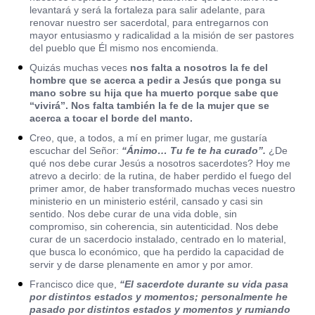
levantará y será la fortaleza para salir adelante, para
renovar nuestro ser sacerdotal, para entregarnos con
mayor entusiasmo y radicalidad a la misión de ser pastores
del pueblo que Él mismo nos encomienda.
Quizás muchas veces
nos falta a nosotros la fe del
hombre que se acerca a pedir a Jesús que ponga su
mano sobre su hija que ha muerto porque sabe que
“vivirá”. Nos falta también la fe de la mujer que se
acerca a tocar el borde del manto.
Creo, que, a todos, a mí en primer lugar, me gustaría
escuchar del Señor:
“Ánimo… Tu fe te ha curado”.
¿De
qué nos debe curar Jesús a nosotros sacerdotes? Hoy me
atrevo a decirlo: de la rutina, de haber perdido el fuego del
primer amor, de haber transformado muchas veces nuestro
ministerio en un ministerio estéril, cansado y casi sin
sentido. Nos debe curar de una vida doble, sin
compromiso, sin coherencia, sin autenticidad. Nos debe
curar de un sacerdocio instalado, centrado en lo material,
que busca lo económico, que ha perdido la capacidad de
servir y de darse plenamente en amor y por amor.
Francisco dice que,
“El sacerdote durante su vida pasa
por distintos estados y momentos; personalmente he
pasado por distintos estados y momentos y rumiando