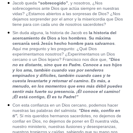
Jacob queda
“sobrecogido”
, y nosotros, ¿Nos
sobrecogemos ante Dios que actúa siempre en nuestras
vidas? ¿Estamos abiertos a las sorpresas de Dios? ¿Nos
dejamos sorprender por el amor y la misericordia que Dios
tiene para con cada uno de nosotros sacerdotes?
Sin duda alguna, la historia de Jacob es
la historia del
acercamiento de Dios a los hombres
.
Su máxima
cercanía será Jesús hecho hombre para salvarnos
.
Aquí me pregunto y les pregunto: ¿Qué Dios
experimentamos nosotros? ¿Experimentamos un Dios
cercano o un Dios lejano? Francisco nos dice que,
“Dios
no es distante, sino que es Padre. Conoce a sus hijos
y los ama, también cuando vas por senderos
empinados y difíciles, también cuando caes y te
cuesta levantarte y retomar el camino. Es más, a
menudo, en los momentos que eres más débil puedes
sentir más fuerte su presencia. ¡Él conoce el camino!
¡Él está contigo, Él es tu Padre!”
Con esta confianza en un Dios cercano, podemos hacer
nuestras las palabras del salmista:
“Dios mío, confío en
ti”.
Sí mis queridos hermanos sacerdotes, no dejemos de
confiar en Dios, no dejemos de poner en Él nuestra vida,
nuestro ministerio, nuestras ilusiones y desesperanzas,
nuestros tropiezos y caídas, sabiendo que su mano nos