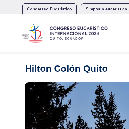
Skip
to
Congresso Eucaristico
Simposio eucaristico
content
Hilton Colón Quito