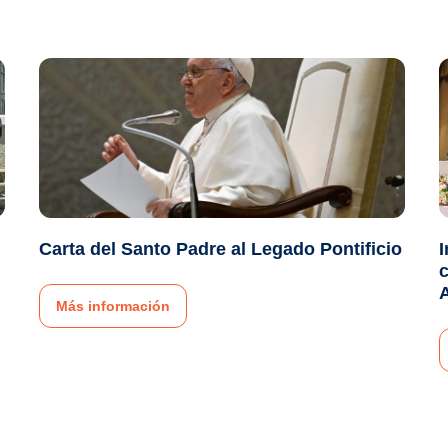
Carta del Santo Padre al Legado Pontificio
I
c
Más información