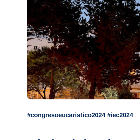
#congresoeucaristico2024 #iec2024