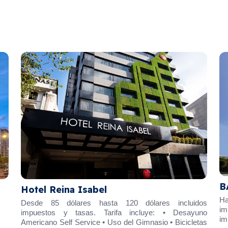
BA QUITO HOTEL B
abel
Habitaciones desde Senci
s hasta 120 dólares incluidos
impuestos, hasta Junior 
s. Tarifa incluye: • Desayuno
impuestos.
ice • Uso del Gimnasio • Bicicletas