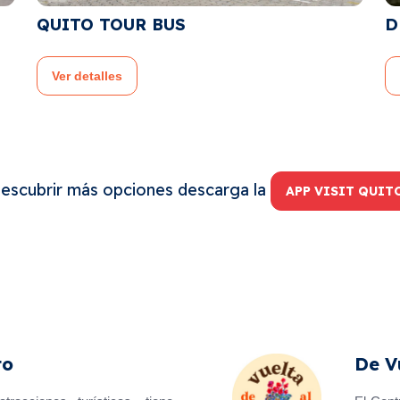
BUS
DESTINATION ECU
Ver detalles
descubrir más opciones descarga la
APP VISIT QUIT
to
De V