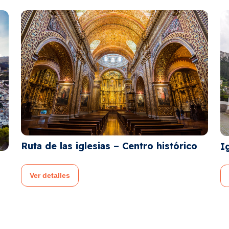
stórico
Iglesia de Guápulo
Ver detalles