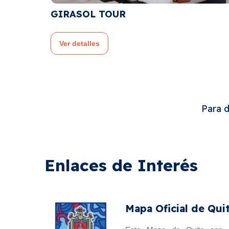
L TOUR
QUITO TOUR 
lles
Ver detalles
Para 
Enlaces de Interés
Mapa Oficial de Qui