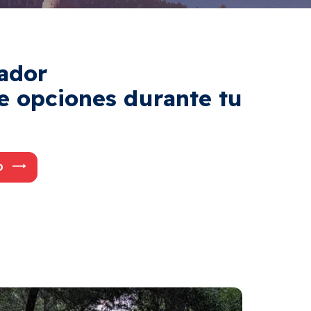
uador
de opciones durante tu
O