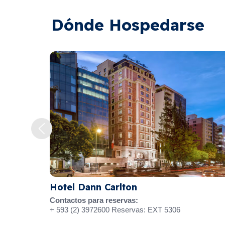
Dónde Hospedarse
ann Carlton
Hotel Reina Is
para reservas:
Desde 85 dólare
3972600 Reservas: EXT 5306
impuestos y tasa
Americano Self Serv