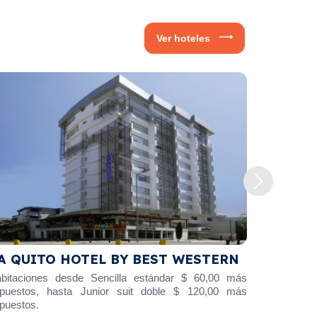
Ver hoteles
Y BEST WESTERN
Dakani Hotel Boutique
lla estándar $ 60,00 más
Habitación simple $30,00+IVA - Habit
suit doble $ 120,00 más
$50,00+IVA - Habitación doble con 
Habitación triple $75,00 +IVA - Hab