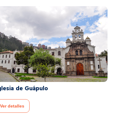
R
Visita El Panecillo
Ver detalles