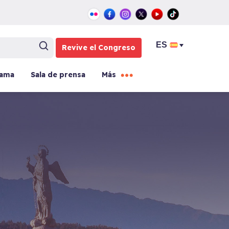
Revive el Congreso
rama
Sala de prensa
Más