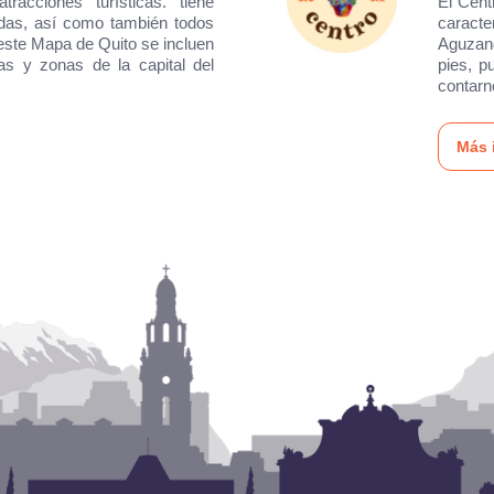
acciones turísticas. tiene
El Cent
idas, así como también todos
caracte
 este Mapa de Quito se incluen
Aguzand
osas y zonas de la capital del
pies, p
contarn
Más 