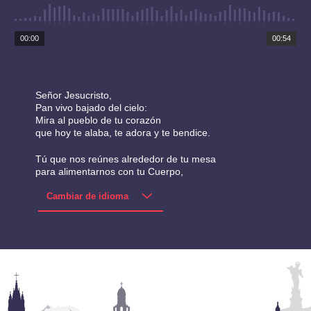
00:00
00:54
Señor Jesucristo,
Pan vivo bajado del cielo:
Mira al pueblo de tu corazón
que hoy te alaba, te adora y te bendice.
Tú que nos reúnes alrededor de tu mesa
para alimentarnos con tu Cuerpo,
haz que superando toda división, odio y egoísmo,
nos unamos como verdaderos hermanos,
hijos del Padre Celestial.
Envíanos tu Espíritu de amor,
para que buscando caminos de fraternidad:
paz, diálogo y perdón,
colaboremos para sanar las heridas del mundo.
Amén