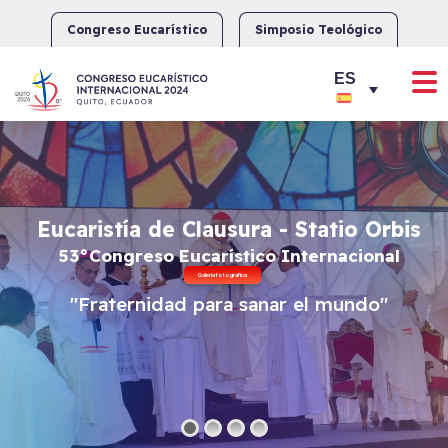
Skip
to
Congreso Eucarístico
Simposio Teológico
content
Eucaristía de Clausura - Statio Orbis
53°Congreso Eucarístico Internacional
Galeria fotografica
"Fraternidad para sanar el mundo"