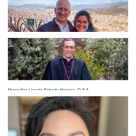
Lcdo. Pabel Muñoz
Ampliar información
Max Ammann & María Gabriela Ammann
Monseñor Lizardo Estrada Herrera, O.S.A.
Ampliar información
Ampliar información