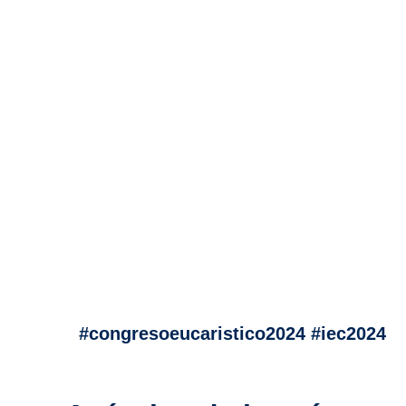
#congresoeucaristico2024 #iec2024