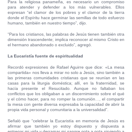
Para la religiosa panameña, es necesario un compromiso
para atender y defender a los más vulnerables. Ellos
expresan “el clamor de los pobres y el clamor de la tierra
donde el Espíritu hace germinar las semillas de todo esfuerzo
humano, también en nuestro tiempo”, dijo.
“Para los cristianos, las palabras de Jesús tienen también otra
dimensión trascendente; implica reconocer al mismo Cristo en
el hermano abandonado o excluido”, agregó.
La Eucaristía fuente de espiritualidad
Recordó expresiones de Rafael Aguirre que dice: «La mesa
compartida» nos lleva a mirar no solo a Jesús, sino también a
las primeras comunidades cristianas que se reunían en las
casas para la liturgia doméstica; allí, en la fraternidad, se
hacía presente el Resucitado. Aunque no faltaban los
conflictos que los obligaban a un discernimiento sobre el qué
y el cómo hacer, para no romper la comunión…, el compartir
la mesa con gente diversa expresaba la capacidad de abrir la
propia vida personal y comunitaria a la universalidad”.
Señaló que “celebrar la Eucaristía en memoria de Jesús es
afirmar que también yo estoy dispuesto y dispuesta a
entregar mi vida y derramar mi sangre gota a gota sirviendo a