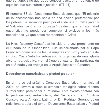
que se tiene, sino que debe conocer y actuar en beneficio de
aquellos que aún sufren injusticias. (FT, 11)
El numeral 35 del Documento Base destaca que “El misterio
de la encarnación nos habla de esa opción preferencial por
los pobres. La salvación pasó por el sí de una humilde joven y
el Salvador nació en la pobreza.” Es decir que la fraternidad
eucarística no puede ser completa si excluye a los más
necesitados, ya que estos representan a Cristo.
La Hna. Rosmery Castañeda ha sido una voz prominente en
el Sínodo de la Sinodalidad. Fue seleccionada por el Papa
Francisco como una de las 54 mujeres con voz y voto en este
sínodo. Castañeda ha subrayado la urgencia de una iglesia
abierta, participativa y en diálogo constante. Su participación
en el Sínodo y su trabajo en la Arquidiócesis de Panamá.
Devociones eucarísticas y piedad popular
En el marco del próximo Congreso Eucarístico Internacional
2024, se llevará a cabo el simposio teológico sobre el tema
“Fraternidad para sanar el mundo». Este evento contará con
la participación, entre otros, del Secretario del Pontificio
Consejo para América Latina, el Dr. Rodrigo Guerra, quien
reflexionará sobre el tema «Devociones Eucarísticas y Piedad