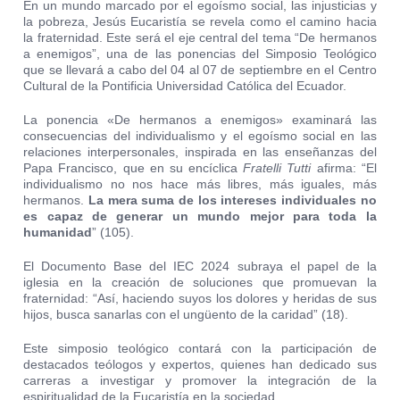
En un mundo marcado por el egoísmo social, las injusticias y
la pobreza, Jesús Eucaristía se revela como el camino hacia
la fraternidad. Este será el eje central del tema “De hermanos
a enemigos”, una de las ponencias del Simposio Teológico
que se llevará a cabo del 04 al 07 de septiembre en el Centro
Cultural de la Pontificia Universidad Católica del Ecuador.
La ponencia «De hermanos a enemigos» examinará las
consecuencias del individualismo y el egoísmo social en las
relaciones interpersonales, inspirada en las enseñanzas del
Papa Francisco, que en su encíclica
Fratelli Tutti
afirma: “El
individualismo no nos hace más libres, más iguales, más
hermanos.
La mera suma de los intereses individuales no
es capaz de generar un mundo mejor para toda la
humanidad
” (105).
El Documento Base del IEC 2024 subraya el papel de la
iglesia en la creación de soluciones que promuevan la
fraternidad: “Así, haciendo suyos los dolores y heridas de sus
hijos, busca sanarlas con el ungüento de la caridad” (18).
Este simposio teológico contará con la participación de
destacados teólogos y expertos, quienes han dedicado sus
carreras a investigar y promover la integración de la
espiritualidad de la Eucaristía en la sociedad.