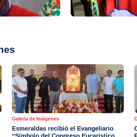
nes
Galería de Imágenes
G
Esmeraldas recibió el Evangeliario
“Símbolo del Congreso Eucarístico