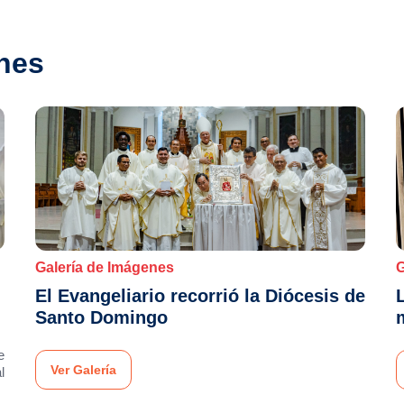
nes
Galería de Imágenes
G
El Evangeliario recorrió la Diócesis de
Santo Domingo
e
Ver Galería
l