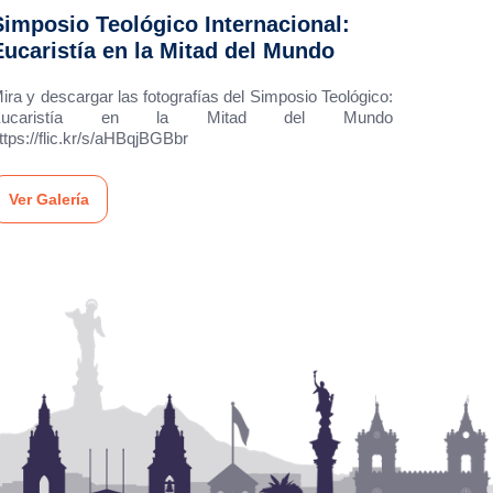
Simposio Teológico Internacional:
Eucaristía en la Mitad del Mundo
ira y descargar las fotografías del Simposio Teológico:
Eucaristía en la Mitad del Mundo
ttps://flic.kr/s/aHBqjBGBbr
Ver Galería