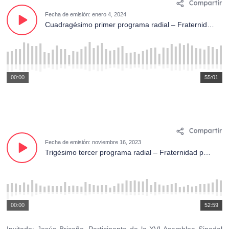
Fecha de emisión: enero 4, 2024
Cuadragésimo primer programa radial – Fraternidad para Sanar el Mundo. Invitado: Padre Livingston Olivares Presidente de la comisión de comunicación del IEC 2024.
00:00
55:01
Fecha de emisión: noviembre 16, 2023
Trigésimo tercer programa radial – Fraternidad para Sanar el Mundo. Invitado: Jesús Briceño, Participante de la XVI Asamblea Sinodal en Roma – Italia.
00:00
52:59