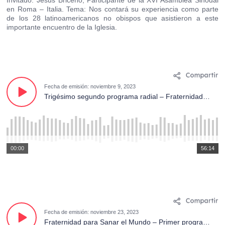
Invitado: Jesús Briceño, Participante de la XVI Asamblea Sinodal
en Roma – Italia. Tema: Nos contará su experiencia como parte
de los 28 latinoamericanos no obispos que asistieron a este
importante encuentro de la Iglesia.
Fecha de emisión: noviembre 9, 2023
Trigésimo segundo programa radial – Fraternidad para Sanar el Mundo. Invitado: Hno. David Chamorro, S.J., secretario de la Academia Ecuatoriana de Historia Eclesiástica.
00:00
56:14
Fecha de emisión: noviembre 23, 2023
Fraternidad para Sanar el Mundo – Primer programa. Invitado: Padre Juan Carlos Garzón y Padre Eduardo Auza