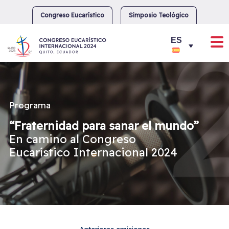
Skip
to
Congreso Eucarístico
Simposio Teológico
content
Programa
“Fraternidad para sanar el mundo”
En camino al Congreso
Eucarístico Internacional 2024