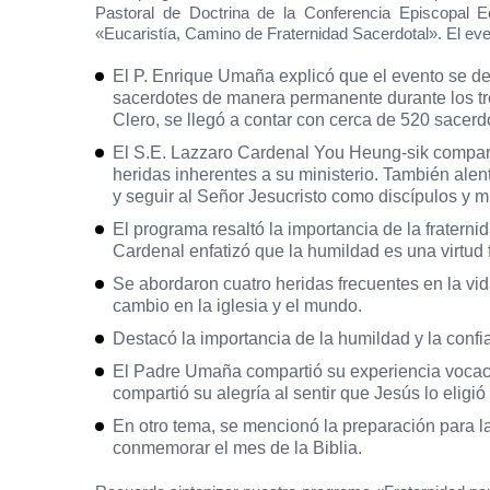
Pastoral de Doctrina de la Conferencia Episcopal Ec
«Eucaristía, Camino de Fraternidad Sacerdotal». El ev
El P. Enrique Umaña explicó que el evento se des
sacerdotes de manera permanente durante los tre
Clero
, se llegó a contar con cerca de 520 sacerd
El
S.E. Lazzaro Cardenal You Heung-sik
compart
heridas inherentes a su ministerio. También alent
y seguir al Señor Jesucristo como discípulos y m
El programa resaltó la importancia de la fraterni
Cardenal enfatizó que la humildad es una virtud
Se abordaron cuatro heridas frecuentes en la vida
cambio en la iglesia y el mundo.
Destacó la importancia de la humildad y la confia
El Padre Umaña compartió su experiencia vocacio
compartió su alegría al sentir que Jesús lo elig
En otro tema, se mencionó la preparación para l
conmemorar el mes de la Biblia.