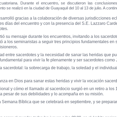
uatoriana. Durante el encuentro, se discutieron las conclusiones
ento
se realizó en la ciudad de Guayaquil del 10 al 13 de julio.
A contin
arrolló gracias a la colaboración de diversas jurisdicciones ec
s días del encuentro y con la presencia del
S.E. Lazzaro Carde
otes.
ió su mensaje durante los encuentros, invitando a los sacerdote
ó a los seminaristas a seguir tres principios fundamentales en s
isioneros.
dad entre sacerdotes y la necesidad de sanar las heridas que pue
 fundamental para vivir la fe plenamente y ser sacerdotes como
 sacerdotal: la sobrecarga de trabajo, la soledad y el individual
nza en Dios para sanar estas heridas y vivir la vocación sacerdo
nal y cómo el llamado al sacerdocio surgió en un retiro a los 
ió a pesar de sus debilidades y lo acompaña en su misión.
a Semana Bíblica que se celebrará en septiembre, y se preparar