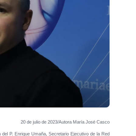
20 de julio de 2023/Autora María José Casco
n del P. Enrique Umaña, Secretario Ejecutivo de la Red