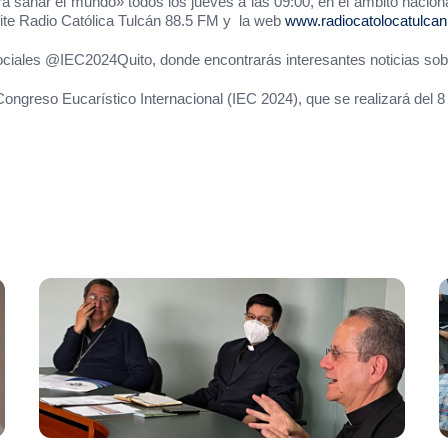
a sanar el mundo» todos los jueves a las 09:00, en el ámbito naciona
ite Radio Católica Tulcán 88.5 FM y la web
www.radiocatolocatulca
ciales @IEC2024Quito, donde encontrarás interesantes noticias sobr
ngreso Eucarístico Internacional (IEC 2024), que se realizará del 8