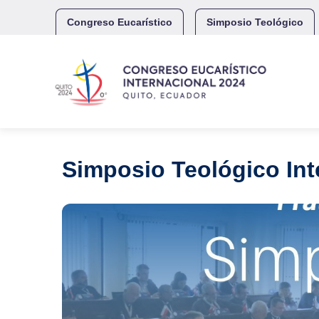
Skip
to
Congreso Eucarístico
Simposio Teológico
content
Simposio Teológico In