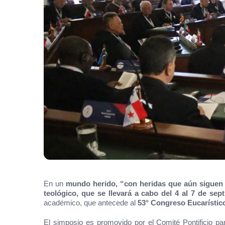
En un
mundo herido, “con heridas que aún siguen 
teológico, que se llevará a cabo del 4 al 7 de sep
académico, que antecede al
53° Congreso Eucarístico 
El simposio es promovido por el Comité Pontificio pa