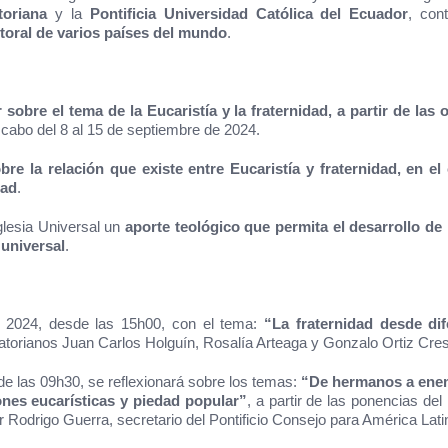
toriana
y la
Pontificia Universidad Católica del Ecuador
, con
storal de varios países del mundo
.
 sobre el tema de la Eucaristía y la fraternidad, a partir de l
a cabo del 8 al 15 de septiembre de 2024.
bre la relación que existe entre Eucaristía y fraternidad, en 
dad
.
glesia Universal un
aporte teológico que permita el desarrollo de 
 universal
.
de 2024, desde las 15h00, con el tema:
“La fraternidad desde dife
atorianos Juan Carlos Holguín, Rosalía Arteaga y Gonzalo Ortiz Cre
de las 09h30, se reflexionará sobre los temas:
“De hermanos a enemi
ones eucarísticas y piedad popular”
, a partir de las ponencias de
r Rodrigo Guerra, secretario del Pontificio Consejo para América Lati