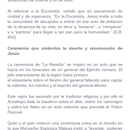
situaciones de muerte y no de vida?
Al referirse a la Eucaristía, señaló que es sacramento de
unidad y de esperanza; “En la Eucaristía, Jesús invita a toda
la comunidad de discípulos a entrar en ese acto de imitación
de la dinámica de su vida, es decir a “tomarse”, a “romperse”
y a “partirse” para llegar a ser pan para la humanidad.” (D.B.
#50).
Ceremonia que simboliza la muerte y resurrección de
Jesús
La ceremonia de “La Reseña” se inspiró en un acto que se
hacía en los funerales de un general del Ejército romano. El
jefe sobreviviente de la legión batía primero
el estandarte sobre el féretro del general fallecido para captar
la valentía, los méritos y el espíritu del general difunto.
Este signo fue asumido por la tradición religiosa y por ello el
Arzobispo bate la bandera sobre el altar, sobre los canónigos
y sobre los fieles en un acto solemne que precede al Triduo
Pascual.
Quito y el país vivieron una ceremonia única en el mundo en
la que Monseñor Espinoza Mateus invitó a “levantar, sostener