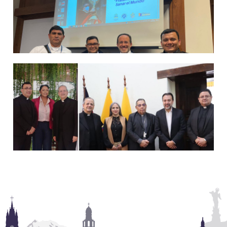
Congreso Eucarístico actualmente recorre diversas
parroquias de la Diócesis de Machala, jurisdicción que se
encuentra al sur de la región litoral del Ecuador. El
Evangeliario que fue firmado el 24 de mayo del año pasado
por el Papa Francisco, inició el recorrido el 5 de […]
Ampliar información
IEC2024 presente en Seminario Mundial de Comunicación
El P. Livingston Olivares, presidente de la Comisión de
Comunicación del 53° Congreso Eucarístico Internacional,
IEC2024, informó acerca de los avances en la organización
de este importante encuentro eclesial que atraerá la atención
de Latinoamérica y el mundo. Su exposición la realizó en el
P. Corrado Maggioni, smm, cumplió agenda de visita en
marco del 13° Seminario para las oficinas de prensa de la […]
Ecuador
El presidente de la Comisión Pontificia para los Congresos
Ampliar información