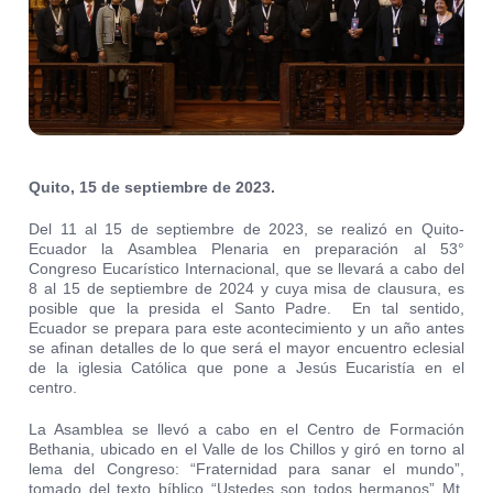
Quito, 15 de septiembre de 2023.
Del 11 al 15 de septiembre de 2023, se realizó en Quito-
Ecuador la Asamblea Plenaria en preparación al 53°
Congreso Eucarístico Internacional, que se llevará a cabo del
8 al 15 de septiembre de 2024 y cuya misa de clausura, es
posible que la presida el Santo Padre. En tal sentido,
Ecuador se prepara para este acontecimiento y un año antes
se afinan detalles de lo que será el mayor encuentro eclesial
de la iglesia Católica que pone a Jesús Eucaristía en el
centro.
La Asamblea se llevó a cabo en el Centro de Formación
Bethania, ubicado en el Valle de los Chillos y giró en torno al
lema del Congreso: “Fraternidad para sanar el mundo”,
tomado del texto bíblico “Ustedes son todos hermanos” Mt.