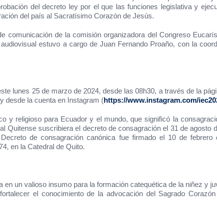
obación del decreto ley por el que las funciones legislativa y ejec
agración del país al Sacratísimo Corazón de Jesús.
 de comunicación de la comisión organizadora del Congreso Eucarísti
 audiovisual estuvo a cargo de Juan Fernando Proaño, con la coord
 este lunes 25 de marzo de 2024, desde las 08h30, a través de la pá
 y desde la cuenta en Instagram (
https://www.instagram.com/iec20
ico y religioso para Ecuador y el mundo, que significó la consagr
ial Quitense suscribiera el decreto de consagración el 31 de agosto
l Decreto de consagración canónica fue firmado el 10 de febrero 
4, en la Catedral de Quito.
a en un valioso insumo para la formación catequética de la niñez y j
fortalecer el conocimiento de la advocación del Sagrado Corazón