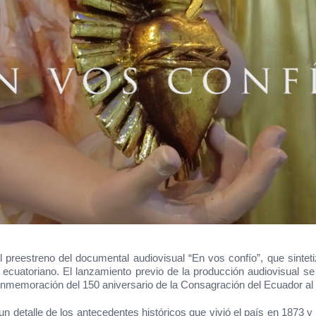
 preestreno del documental audiovisual “En vos confío”, que sintet
ecuatoriano. El lanzamiento previo de la producción audiovisual se
conmemoración del 150 aniversario de la Consagración del Ecuador a
n detalle de los antecedentes históricos que vivió el país en 1873 y 