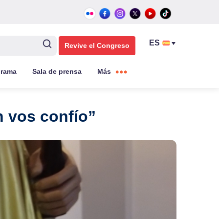
Revive el Congreso
grama
Sala de prensa
Más
n vos confío”