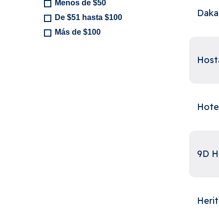
Menos de $50
Daka
De $51 hasta $100
Más de $100
Host
Hote
9D H
Heri